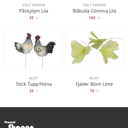
CULT DESIGN
CULT DESIGN
Påskplym Lila
Blåkulla Gömma Lila
25
:-
165
:-
ALOT
ALOT
Stick Tupp/Höna
Fjäder Blom Lime
25
:-
70
:-