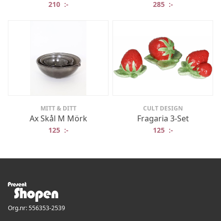
210
:-
285
:-
MITT & DITT
CULT DESIGN
Ax Skål M Mörk
Fragaria 3-Set
125
:-
125
:-
Org.nr: 556353-2539