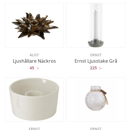
ALOT
ERNST
Ljushållare Näckros
Ernst Ljusstake Grå
45
:-
225
:-
ERNST
ERNST