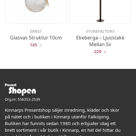
ERNST
STOREFACTORY
Glasvas Struktur 10cm
Ekeberga – Ljusstake
Mellan Sv
145
:-
229
:-
Org.nr: 556353-2539
Kinnarps Presentshop säljer inredning, kläder och skor
på nätet och i butiken i Kinnarp utanför Falköping.
Butiken har funnits sedan 1980 och erbjuder idag ett
brett sortiment i vår butik i Kinnarp, en hel del hittar du