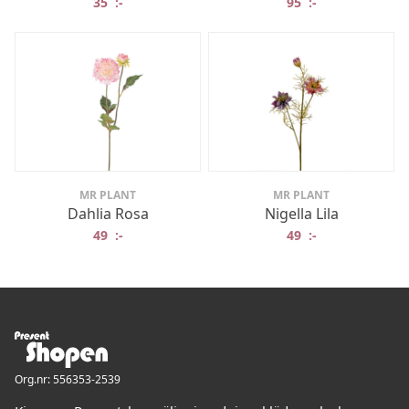
35
:-
95
:-
MR PLANT
MR PLANT
Dahlia Rosa
Nigella Lila
49
:-
49
:-
Org.nr: 556353-2539