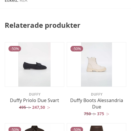
Relaterade produkter
-
50
%
-
50
%
DUFFY
DUFFY
Duffy Priolo Due Svart
Duffy Boots Alessandria
Due
Det ursprungliga priset var: 495 :-.
Det nuvarande priset är: 247,50 :-.
495
:-
247,50
:-
Det ursprungliga 
Det nuvaran
750
:-
375
:-
-
50
%
-
50
%