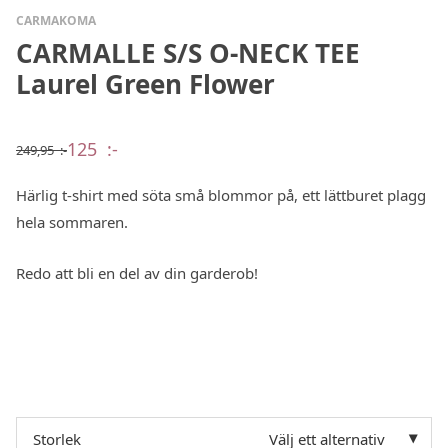
CARMAKOMA
CARMALLE S/S O-NECK TEE
Laurel Green Flower
125
:-
249,95
:-
Det
Det
ursprungliga
nuvarande
priset
priset
Härlig t-shirt med söta små blommor på, ett lättburet plagg
var:
är:
249,95 :-.
125 :-.
hela sommaren.
Redo att bli en del av din garderob!
Storlek
Välj ett alternativ