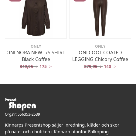
ONLY
ONLY
ONLNORA NEW L/S SHIRT
ONLCOOL COATED
Black Coffee
LEGGING Chicory Coffee
Det ursprungliga priset var: 349,95 :-.
Det nuvarande priset är: 175 :-.
Det ursprungliga
Det nuvar
349,95
:-
175
:-
279,95
:-
140
:-
Org.nr: 556353-2539
Kinnarps Presentshop säljer inredning, kläder och skor
på nätet och i butiken i Kinnarp utanför Falköping.