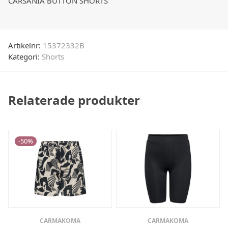
CARSANIA BUTTON SHORTS
Artikelnr:
15372332B
Kategori:
Shorts
Relaterade produkter
-
50
%
CARMAKOMA
CARMAKOMA