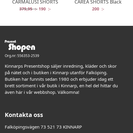
CARMALUSI SHORTS
CAREA SHORTS Black
Det ursprungliga priset var: 379,95 :-.
Det nuvarande priset är: 190 :-.
379,95
:-
190
:-
200
:-
Org.nr: 556353-2539
Kinnarps Presentshop säljer inredning, kläder och skor
på nätet och i butiken i Kinnarp utanför Falköping.
Butiken har funnits sedan 1980 och erbjuder idag ett
brett sortiment i vår butik i Kinnarp, en hel del hittar du
även här i vår webbshop. Välkomna!
Kontakta oss
Falköpingsvägen 73 521 73 KINNARP