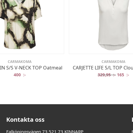
CARMAKOMA
CARMAKOMA
IN S/S V-NECK TOP Oatmeal
CARJETTE LIFE S/L TOP Clo
Det ursp
De
400
:-
329,95
:-
165
:-
:-.
:-.
Kontakta oss
Falköpingsvägen 73 521 73 KINNARP