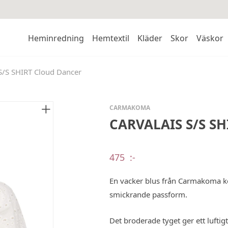
Heminredning
Hemtextil
Kläder
Skor
Väskor
/S SHIRT Cloud Dancer
CARMAKOMA
CARVALAIS S/S SH
475
:-
En vacker blus från Carmakoma k
smickrande passform.
Det broderade tyget ger ett lufti