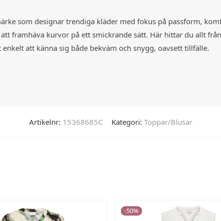
rke som designar trendiga kläder med fokus på passform, komfort
t framhäva kurvor på ett smickrande sätt. Här hittar du allt frå
 enkelt att känna sig både bekväm och snygg, oavsett tillfälle.
Artikelnr:
15368685C
Kategori:
Toppar/Blusar
-
50
%