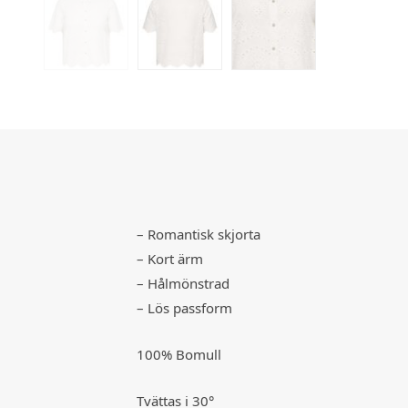
– Romantisk skjorta
– Kort ärm
– Hålmönstrad
– Lös passform
100% Bomull
Tvättas i 30°