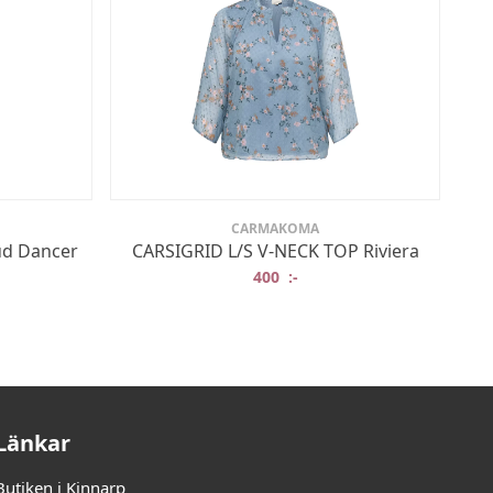
CARMAKOMA
ud Dancer
CARSIGRID L/S V-NECK TOP Riviera
rungliga priset var: 329,95 :-.
t nuvarande priset är: 165 :-.
400
:-
Länkar
Butiken i Kinnarp