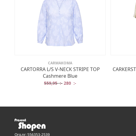
CARMAKOMA
CARTORRA L/S V-NECK STRIPE TOP
CARKERST
Cashmere Blue
Det ursprungliga priset var: 559,95 
Det nuvarande priset är: 280 
559,95
:-
280
:-
Org.nr: 556353-2539