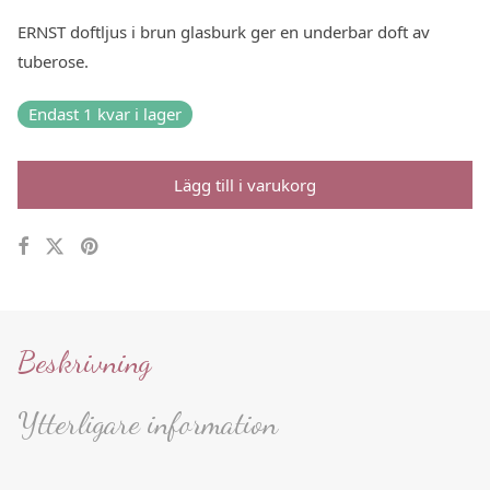
ERNST doftljus i brun glasburk ger en underbar doft av
tuberose.
Endast 1 kvar i lager
Lägg till i varukorg
Beskrivning
Ytterligare information