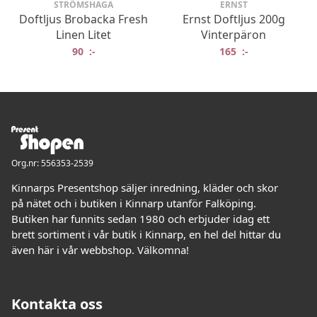
STRÖMSHAGA
ERNST
Doftljus Brobacka Fresh
Ernst Doftljus 200g
Linen Litet
Vinterpäron
90
:-
165
:-
Org.nr: 556353-2539
Kinnarps Presentshop säljer inredning, kläder och skor
på nätet och i butiken i Kinnarp utanför Falköping.
Butiken har funnits sedan 1980 och erbjuder idag ett
brett sortiment i vår butik i Kinnarp, en hel del hittar du
även här i vår webbshop. Välkomna!
Kontakta oss