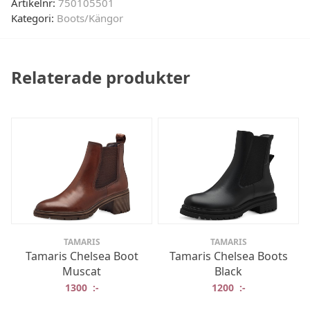
Artikelnr:
750105501
Kategori:
Boots/Kängor
Relaterade produkter
TAMARIS
TAMARIS
Tamaris Chelsea Boot
Tamaris Chelsea Boots
Muscat
Black
1300
:-
1200
:-