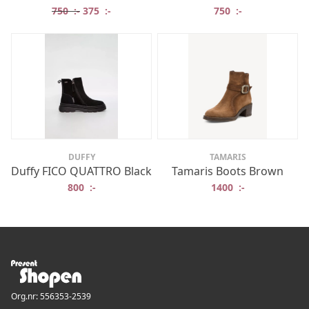
Det ursprungliga priset var: 750 :-.
Det nuvarande priset är: 375 :-.
750
:-
375
:-
750
:-
DUFFY
TAMARIS
Duffy FICO QUATTRO Black
Tamaris Boots Brown
800
:-
1400
:-
Org.nr: 556353-2539