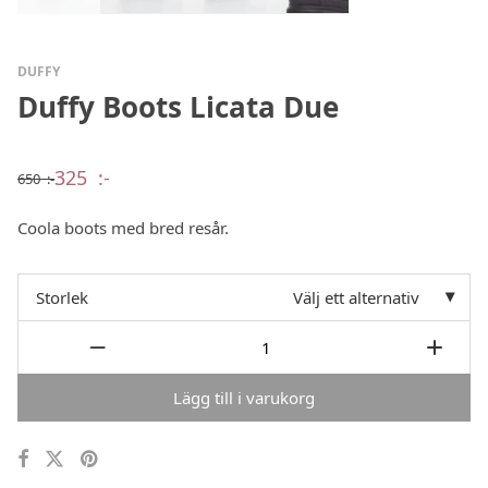
DUFFY
Duffy Boots Licata Due
325
:-
650
:-
Det
Det
ursprungliga
nuvarande
priset
priset
Coola boots med bred resår.
var:
är:
650 :-.
325 :-.
Storlek
Välj ett alternativ
Lägg till i varukorg