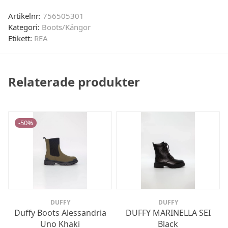
Artikelnr:
756505301
Kategori:
Boots/Kängor
Etikett:
REA
Relaterade produkter
-
50
%
DUFFY
DUFFY
Duffy Boots Alessandria
DUFFY MARINELLA SEI
Uno Khaki
Black