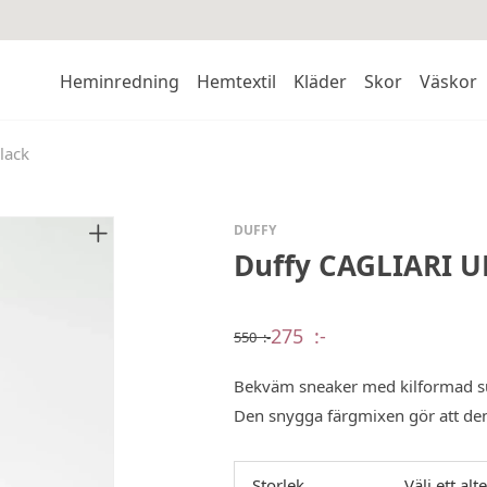
Heminredning
Hemtextil
Kläder
Skor
Väskor
lack
DUFFY
Duffy CAGLIARI U
275
:-
550
:-
Det
Det
ursprungliga
nuvarande
priset
priset
Bekväm sneaker med kilformad su
var:
är:
550 :-.
275 :-.
Den snygga färgmixen gör att den 
Storlek
Välj ett alt