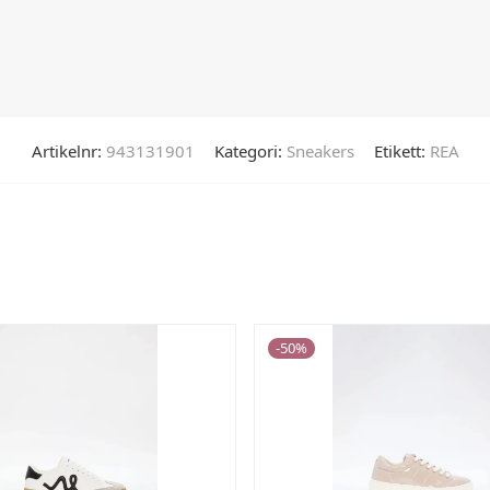
Artikelnr:
943131901
Kategori:
Sneakers
Etikett:
REA
-
50
%