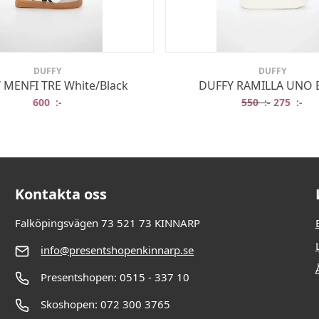
DUFFY
DUFFY
 MENFI TRE White/Black
DUFFY RAMILLA UNO 
Det urspr
Det
600
:-
550
:-
275
:-
Kontakta oss
Falköpingsvägen 73 521 73 KINNARP
info@presentshopenkinnarp.se
Presentshopen: 0515 - 337 10
Skoshopen: 072 300 3765