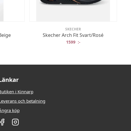
SKECHER
Beige
Skecher Arch Fit Svart/Rosé
ungliga priset var: 550 :-.
 nuvarande priset är: 275 :-.
1599
:-
Länkar
Butiken i Kinnarp
Leverans och betalning
Ångra köp