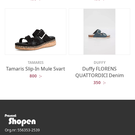
TAMARIS
DUFFY
Tamaris Slip-In Mule Svart
Duffy FLORENS
QUATTORDICI Denim
800
:-
350
:-
Org.nr: 556353-2539