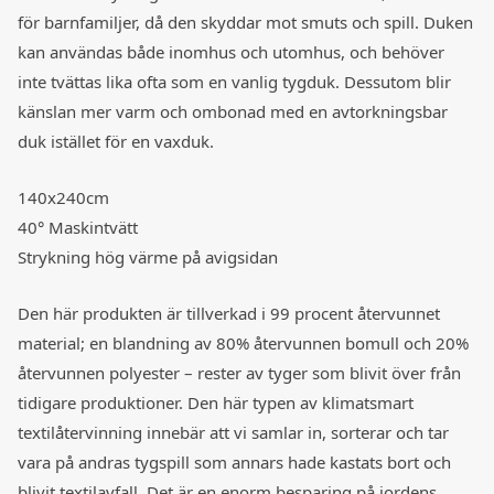
för barnfamiljer, då den skyddar mot smuts och spill. Duken
kan användas både inomhus och utomhus, och behöver
inte tvättas lika ofta som en vanlig tygduk. Dessutom blir
känslan mer varm och ombonad med en avtorkningsbar
duk istället för en vaxduk.
140x240cm
40° Maskintvätt
Strykning hög värme på avigsidan
Den här produkten är tillverkad i 99 procent återvunnet
material; en blandning av 80% återvunnen bomull och 20%
återvunnen polyester – rester av tyger som blivit över från
tidigare produktioner. Den här typen av klimatsmart
textilåtervinning innebär att vi samlar in, sorterar och tar
vara på andras tygspill som annars hade kastats bort och
blivit textilavfall. Det är en enorm besparing på jordens