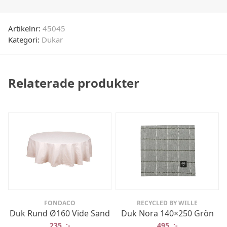
Artikelnr:
45045
Kategori:
Dukar
Relaterade produkter
FONDACO
RECYCLED BY WILLE
Duk Rund Ø160 Vide Sand
Duk Nora 140×250 Grön
235
:-
495
:-