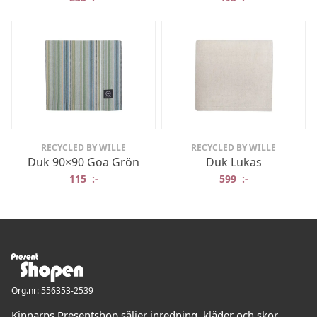
RECYCLED BY WILLE
RECYCLED BY WILLE
Duk 90×90 Goa Grön
Duk Lukas
115
:-
599
:-
Org.nr: 556353-2539
Kinnarps Presentshop säljer inredning, kläder och skor