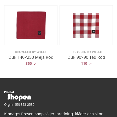
RECYCLED BY WILLE
RECYCLED BY WILLE
Duk 140×250 Meja Röd
Duk 90×90 Ted Röd
365
:-
110
:-
Org.nr: 556353-2539
Kinnarps Presentshop säljer inredning, kläder och skor