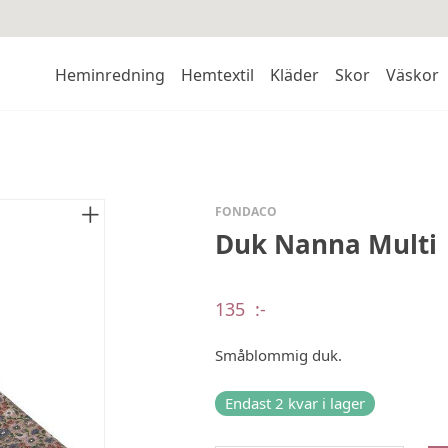
Heminredning
Hemtextil
Kläder
Skor
Väskor
FONDACO
Duk Nanna Multi
135
:-
Småblommig duk.
Endast 2 kvar i lager