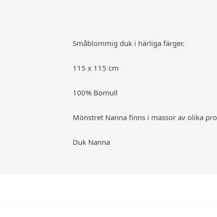
Småblommig duk i härliga färger.
115 x 115 cm
100% Bomull
Mönstret Nanna finns i massor av olika p
Duk Nanna