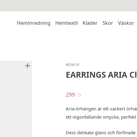
Heminredning
Hemtextil
Kläder
Skor
Väskor
BOW19
EARRINGS ARIA Cl
299
:-
Aria-örhängen är ett vackert örh
ett iögonfallande smycke, perfekt fö
Dess delikata glans och förfinade des