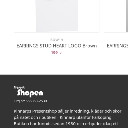
BOW19
EARRINGS STUD HEART LOGO Brown
EARRINGS
199
:-
Org.nr: 556353-2539
Kinnarps Presentshop säljer inredning, kläder och skor
på nätet och i butiken i Kinnarp utanför Falköping.
Butiken har funnits sedan 1980 och erbjuder idag ett