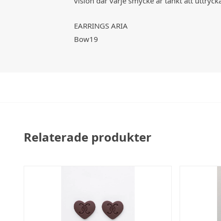
vision där varje smycke är tänkt att uttrycka
EARRINGS ARIA
Bow19
Relaterade produkter