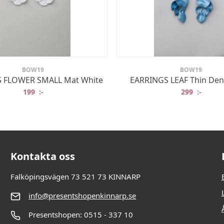
BOW19
BOW19
 FLOWER SMALL Mat White
EARRINGS LEAF Thin Den
199
:-
299
:-
Kontakta oss
Falköpingsvägen 73 521 73 KINNARP
info@presentshopenkinnarp.se
Presentshopen: 0515 - 337 10