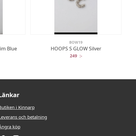
BOW19
im Blue
HOOPS S GLOW Silver
249
:-
Länkar
Butiken i Kinnarp
Leverans och betalning
Ångra köp