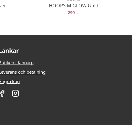
ver
HOOPS M GLOW Gold
299
:-
Länkar
Butiken i Kinnarp
Leverans och betalning
Ångra köp