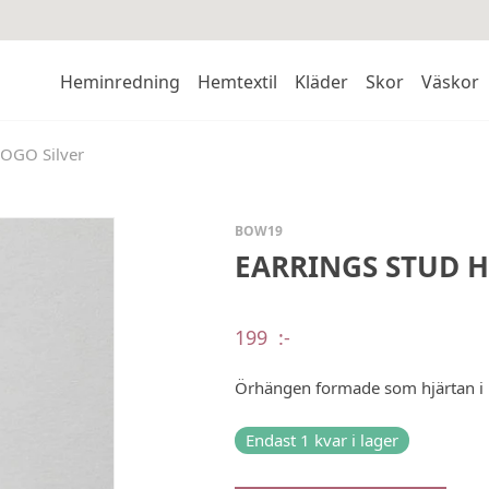
Heminredning
Hemtextil
Kläder
Skor
Väskor
OGO Silver
BOW19
EARRINGS STUD H
199
:-
Örhängen formade som hjärtan i 
Endast 1 kvar i lager