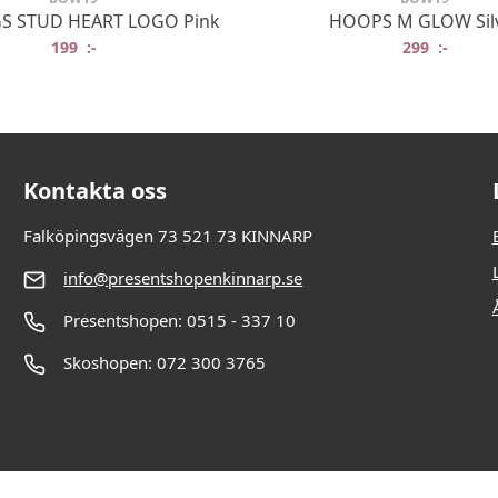
S STUD HEART LOGO Pink
HOOPS M GLOW Sil
199
:-
299
:-
Kontakta oss
Falköpingsvägen 73 521 73 KINNARP
info@presentshopenkinnarp.se
Presentshopen: 0515 - 337 10
Skoshopen: 072 300 3765