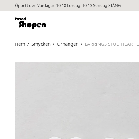
Öppettider: Vardagar: 10-18 Lördag: 10-13 Söndag STÄNGT
Hem
/
Smycken
/
Örhängen
/
EARRINGS STUD HEART L