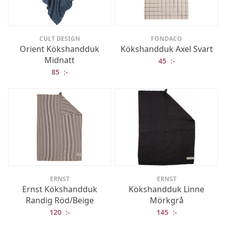
CULT DESIGN
FONDACO
Orient Kökshandduk
Kökshandduk Axel Svart
Midnatt
45
:-
85
:-
ERNST
ERNST
Ernst Kökshandduk
Kökshandduk Linne
Randig Röd/Beige
Mörkgrå
120
:-
145
:-