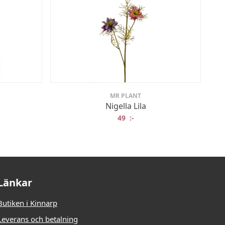
MR PLANT
Nigella Lila
49
:-
Länkar
Butiken i Kinnarp
Leverans och betalning