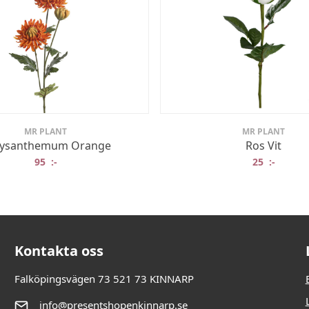
MR PLANT
MR PLANT
ysanthemum Orange
Ros Vit
95
:-
25
:-
Kontakta oss
Falköpingsvägen 73 521 73 KINNARP
info@presentshopenkinnarp.se