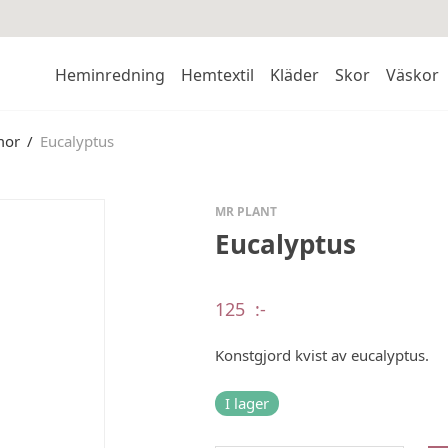
Heminredning
Hemtextil
Kläder
Skor
Väskor
mor
/
Eucalyptus
MR PLANT
Eucalyptus
125
:-
Konstgjord kvist av eucalyptus.
I lager