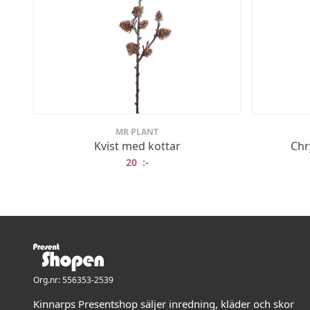
MR PLANT
Kvist med kottar
Chr
20
:-
Org.nr: 556353-2539
Kinnarps Presentshop säljer inredning, kläder och skor