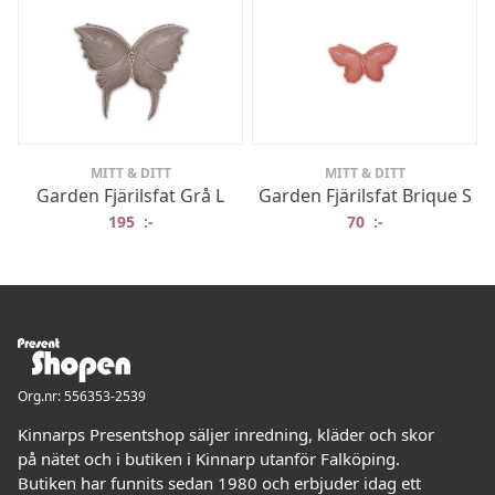
MITT & DITT
MITT & DITT
Garden Fjärilsfat Grå L
Garden Fjärilsfat Brique S
195
:-
70
:-
Org.nr: 556353-2539
Kinnarps Presentshop säljer inredning, kläder och skor
på nätet och i butiken i Kinnarp utanför Falköping.
Butiken har funnits sedan 1980 och erbjuder idag ett