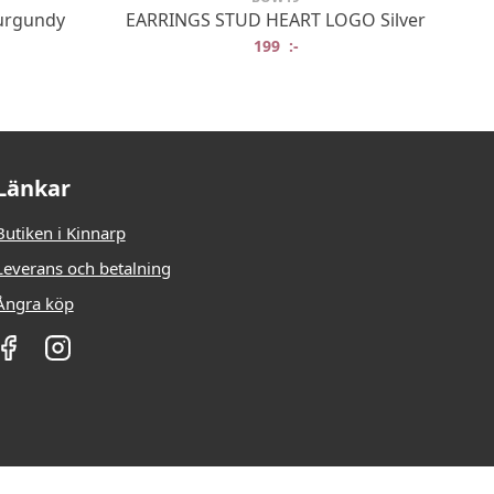
urgundy
EARRINGS STUD HEART LOGO Silver
199
:-
Länkar
Butiken i Kinnarp
Leverans och betalning
Ångra köp