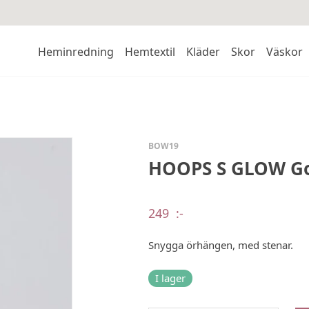
Heminredning
Hemtextil
Kläder
Skor
Väskor
BOW19
HOOPS S GLOW G
249
:-
Snygga örhängen, med stenar.
I lager