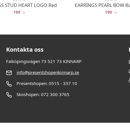
GS STUD HEART LOGO Red
EARRINGS PEARL BOW B
199
:-
199
:-
Kontakta oss
Falköpingsvägen 73 521 73 KINNARP
info@presentshopenkinnarp.se
Presentshopen: 0515 - 337 10
Skoshopen: 072 300 3765