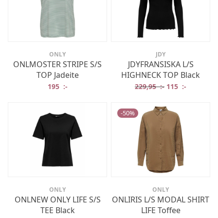
ONLY
JDY
ONLMOSTER STRIPE S/S
JDYFRANSISKA L/S
TOP Jadeite
HIGHNECK TOP Black
Det ursprungliga
Det nuvar
195
:-
229,95
:-
115
:-
-
50
%
ONLY
ONLY
ONLNEW ONLY LIFE S/S
ONLIRIS L/S MODAL SHIRT
TEE Black
LIFE Toffee