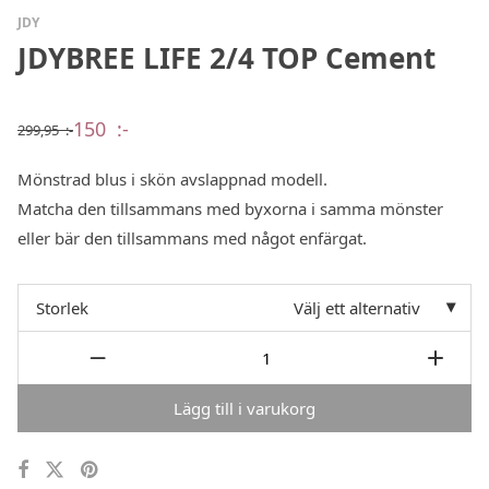
JDY
JDYBREE LIFE 2/4 TOP Cement
150
:-
299,95
:-
Det
Det
ursprungliga
nuvarande
priset
priset
Mönstrad blus i skön avslappnad modell.
var:
är:
299,95 :-.
150 :-.
Matcha den tillsammans med byxorna i samma mönster
eller bär den tillsammans med något enfärgat.
Storlek
Välj ett alternativ
Lägg till i varukorg