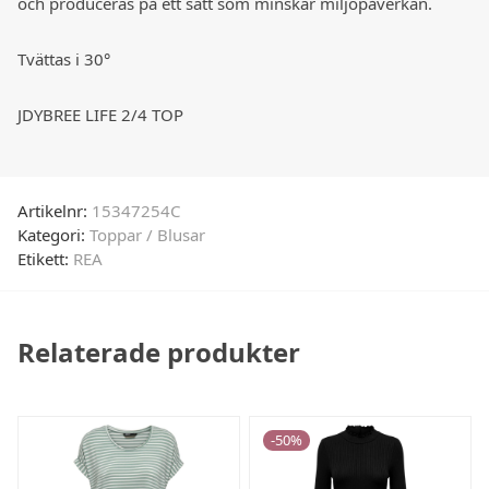
och produceras på ett sätt som minskar miljöpåverkan.
Tvättas i 30°
JDYBREE LIFE 2/4 TOP
Artikelnr:
15347254C
Kategori:
Toppar / Blusar
Etikett:
REA
Relaterade produkter
-
50
%