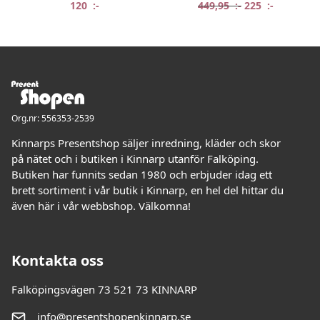
Det ursprungliga
Det nuvar
120
:-
449,95
:-
225
:-
Org.nr: 556353-2539
Kinnarps Presentshop säljer inredning, kläder och skor
på nätet och i butiken i Kinnarp utanför Falköping.
Butiken har funnits sedan 1980 och erbjuder idag ett
brett sortiment i vår butik i Kinnarp, en hel del hittar du
även här i vår webbshop. Välkomna!
Kontakta oss
Falköpingsvägen 73 521 73 KINNARP
info@presentshopenkinnarp.se