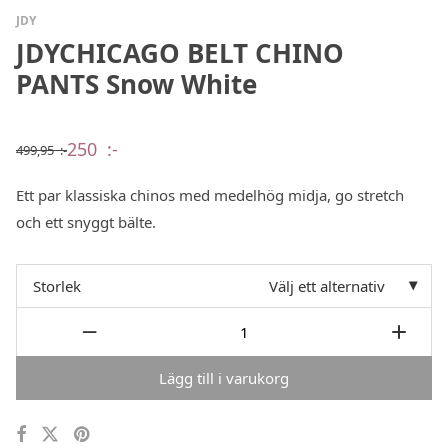
JDY
JDYCHICAGO BELT CHINO
PANTS Snow White
250
:-
499,95
:-
Det
Det
ursprungliga
nuvarande
priset
priset
Ett par klassiska chinos med medelhög midja, go stretch
var:
är:
499,95 :-.
250 :-.
och ett snyggt bälte.
Storlek
Välj ett alternativ
Lägg till i varukorg