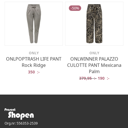
-
50
%
ONLY
ONLY
ONLPOPTRASH LIFE PANT
ONLWINNER PALAZZO
Rock Ridge
CULOTTE PANT Mexicana
Palm
350
:-
Det ursprungliga
Det nuvar
379,95
:-
190
:-
Org.nr: 556353-2539