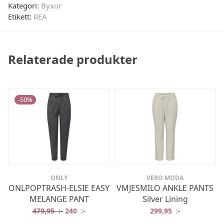
Kategori:
Byxor
Etikett:
REA
Relaterade produkter
-
50
%
ONLY
VERO MODA
ONLPOPTRASH-ELSIE EASY
VMJESMILO ANKLE PANTS
MELANGE PANT
Silver Lining
Det ursprungliga priset var: 479,95 :-.
Det nuvarande priset är: 240 :-.
479,95
:-
240
:-
299,95
:-