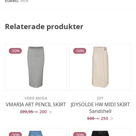
Etikett:
REA
Relaterade produkter
-
50
%
-
50
%
VERO MODA
JDY
VMARIA ART PENCIL SKIRT
JDYSOLDE HW MIDI SKIRT
Sandshell
Det ursprungliga priset var: 399,95 :-.
Det nuvarande priset är: 200 :-.
399,95
:-
200
:-
Det ursprungliga 
Det nuvaran
500
:-
250
:-
-
50
%
-
50
%