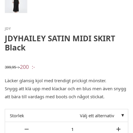
JDY
JDYHAILEY SATIN MIDI SKIRT
Black
200
:-
399,95
:-
Det
Det
ursprungliga
nuvarande
priset
priset
Läcker glansig kjol med trendigt prickigt mönster.
var:
är:
399,95 :-.
200 :-.
Snygg att klä upp med klackar och en blus men även snygg
att bära till vardags med boots och något stickat.
Storlek
Välj ett alternativ