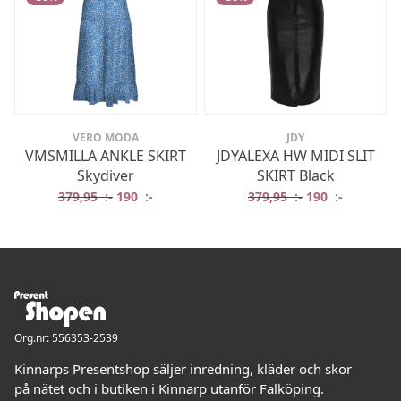
VERO MODA
JDY
VMSMILLA ANKLE SKIRT
JDYALEXA HW MIDI SLIT
Skydiver
SKIRT Black
Det ursprungliga priset var: 379,95 :-.
Det nuvarande priset är: 190 :-.
Det ursprungliga
Det nuvar
379,95
:-
190
:-
379,95
:-
190
:-
Org.nr: 556353-2539
Kinnarps Presentshop säljer inredning, kläder och skor
på nätet och i butiken i Kinnarp utanför Falköping.