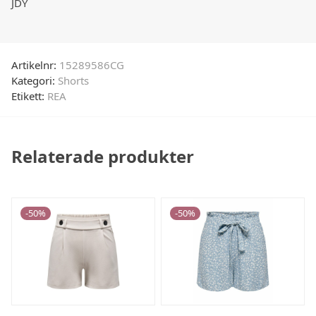
JDY
Artikelnr:
15289586CG
Kategori:
Shorts
Etikett:
REA
Relaterade produkter
-
50
%
-
50
%