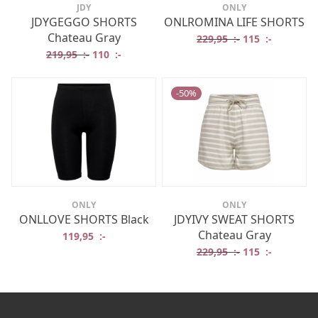
JDY
ONLY
JDYGEGGO SHORTS
ONLROMINA LIFE SHORTS
Chateau Gray
Det ursprungliga
Det nuvar
229,95
:-
115
:-
Det ursprungliga priset var: 219,95 :-.
Det nuvarande priset är: 110 :-.
219,95
:-
110
:-
-
50
%
ONLY
ONLY
ONLLOVE SHORTS Black
JDYIVY SWEAT SHORTS
Chateau Gray
119,95
:-
Det ursprungliga
Det nuvar
229,95
:-
115
:-