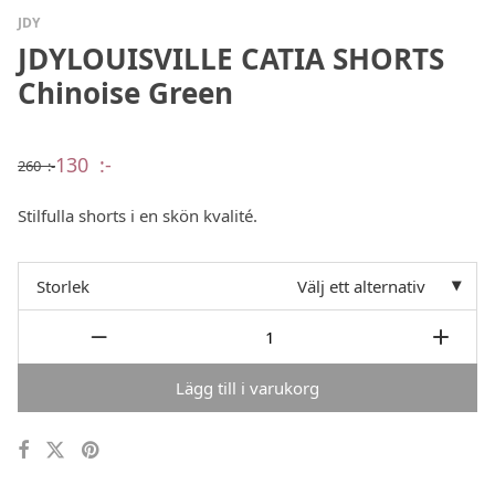
JDY
JDYLOUISVILLE CATIA SHORTS
Chinoise Green
130
:-
260
:-
Det
Det
ursprungliga
nuvarande
priset
priset
Stilfulla shorts i en skön kvalité.
var:
är:
260 :-.
130 :-.
Storlek
Välj ett alternativ
Lägg till i varukorg