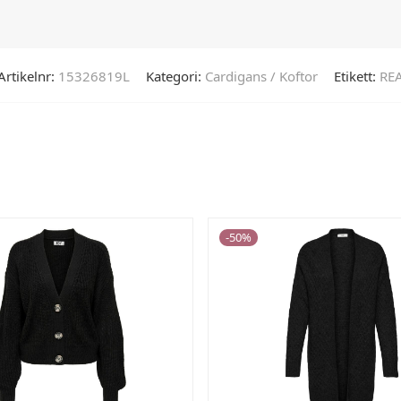
Artikelnr:
15326819L
Kategori:
Cardigans / Koftor
Etikett:
RE
-
50
%