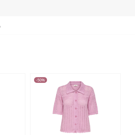
A
-
50
%