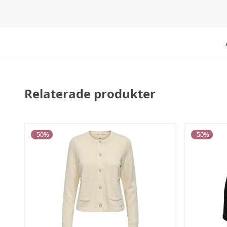
Relaterade produkter
-
50
%
-
50
%