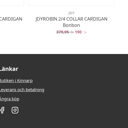
JDY
 CARDIGAN
JDYROBIN 2/4 COLLAR CARDIGAN
Bonbon
rungliga priset var: 459,95 :-.
t nuvarande priset är: 230 :-.
Det ursprungliga priset var:
Det nuvarande priset 
379,95
:-
190
:-
Länkar
Butiken i Kinnarp
Leverans och betalning
Ångra köp