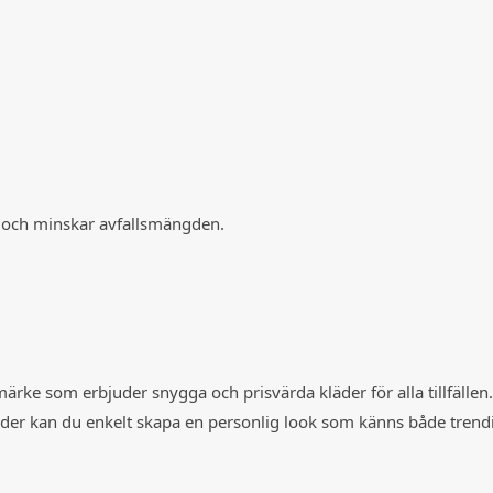
r och minskar avfallsmängden.
t märke som erbjuder snygga och prisvärda kläder för alla tillfälle
 kläder kan du enkelt skapa en personlig look som känns både tren