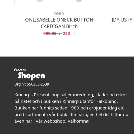
ONLY
ONLISABELLE ONECK BUTTON
JDYJUSTY
CARDIGAN Birch
Det ursprungliga priset var: 499,95 
Det nuvarande priset är: 250 
499,95
:-
250
:-
Org.nr: 556353-2539
Kinnarps Presentshop säljer inredning, kläder och skor
på nätet och i butiken i Kinnarp utanför Falköping.
Butiken har funnits sedan 1980 och erbjuder idag ett
brett sortiment i vår butik i Kinnarp, en hel del hittar du
även här i vår webbshop. Välkomna!