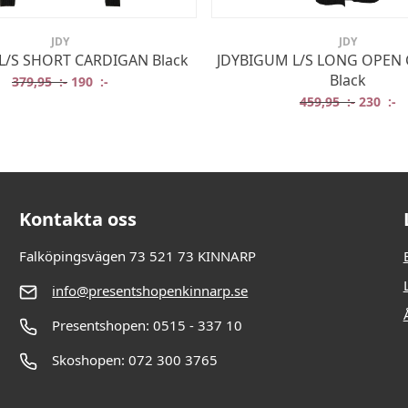
JDY
JDY
 L/S SHORT CARDIGAN Black
JDYBIGUM L/S LONG OPEN
Black
Det ursprungliga priset var: 379,95 :-.
Det nuvarande priset är: 190 :-.
379,95
:-
190
:-
:-.
:-.
Det ursp
De
459,95
:-
230
:-
Kontakta oss
Falköpingsvägen 73 521 73 KINNARP
info@presentshopenkinnarp.se
Presentshopen: 0515 - 337 10
Skoshopen: 072 300 3765