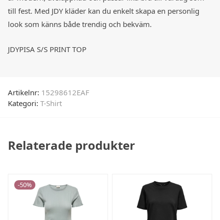
till fest. Med JDY kläder kan du enkelt skapa en personlig
look som känns både trendig och bekväm.
JDYPISA S/S PRINT TOP
Artikelnr:
15298612EAF
Kategori:
T-Shirt
Relaterade produkter
-
50
%