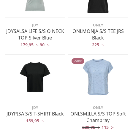
JDY
ONLY
JDYSALSA LIFE S/S O NECK
ONLMONJA S/S TEE JRS
TOP Silver Blue
Black
Det ursprungliga priset var: 179,95 :-.
Det nuvarande priset är: 90 :-.
179,95
:-
90
:-
225
:-
-
50
%
JDY
ONLY
JDYPISA S/S T-SHIRT Black
ONLSMILLA S/S TOP Soft
Chambray
159,95
:-
Det ursprungliga
Det nuvar
229,95
:-
115
:-