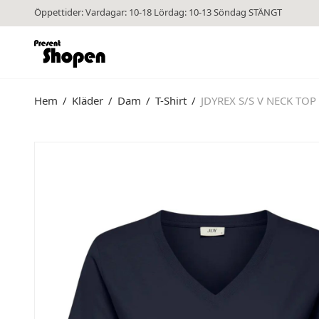
Öppettider: Vardagar: 10-18 Lördag: 10-13 Söndag STÄNGT
Hem
/
Kläder
/
Dam
/
T-Shirt
/
JDYREX S/S V NECK TOP 