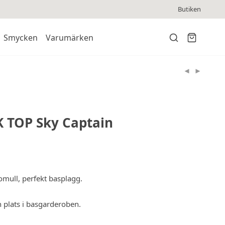
Butiken
Smycken
Varumärken
K TOP Sky Captain
omull, perfekt basplagg.
in plats i basgarderoben.