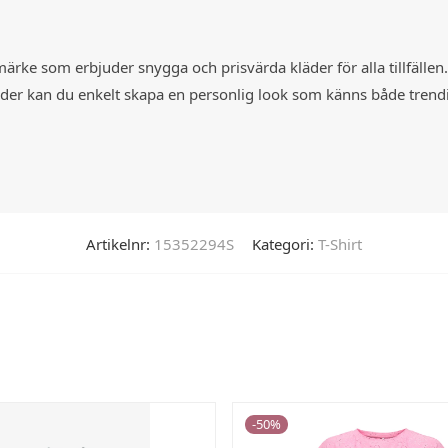
t märke som erbjuder snygga och prisvärda kläder för alla tillfälle
 kläder kan du enkelt skapa en personlig look som känns både tren
Artikelnr:
15352294S
Kategori:
T-Shirt
-
50
%