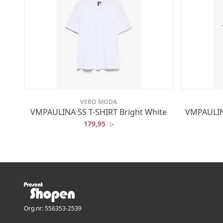
VERO MODA
VMPAULINA SS T-SHIRT Bright White
VMPAULIN
179,95
:-
Org.nr: 556353-2539