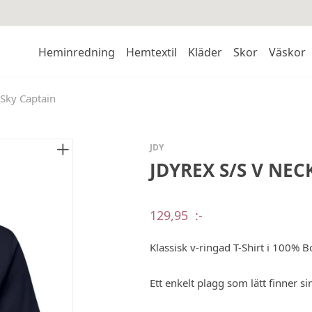
Heminredning
Hemtextil
Kläder
Skor
Väskor
Sky Captain
JDY
JDYREX S/S V NEC
129,95
:-
Klassisk v-ringad T-Shirt i 100% B
Ett enkelt plagg som lätt finner s