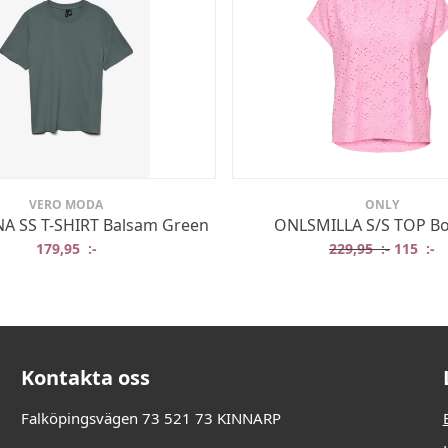
VERO MODA
ONLY
A SS T-SHIRT Balsam Green
ONLSMILLA S/S TOP B
Det ursp
De
179,95
:-
229,95
:-
115
:-
Kontakta oss
Falköpingsvägen 73 521 73 KINNARP