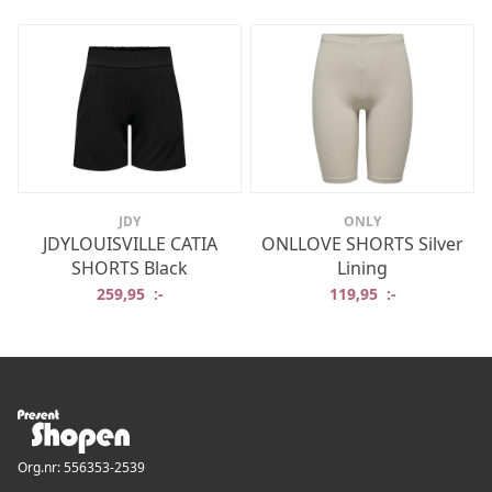
JDY
ONLY
JDYLOUISVILLE CATIA
ONLLOVE SHORTS Silver
SHORTS Black
Lining
259,95
:-
119,95
:-
Org.nr: 556353-2539