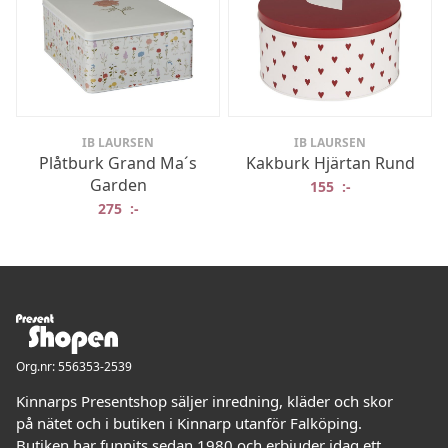
IB LAURSEN
IB LAURSEN
Plåtburk Grand Ma´s
Kakburk Hjärtan Rund
Garden
155
:-
275
:-
Org.nr: 556353-2539
Kinnarps Presentshop säljer inredning, kläder och skor
på nätet och i butiken i Kinnarp utanför Falköping.
Butiken har funnits sedan 1980 och erbjuder idag ett