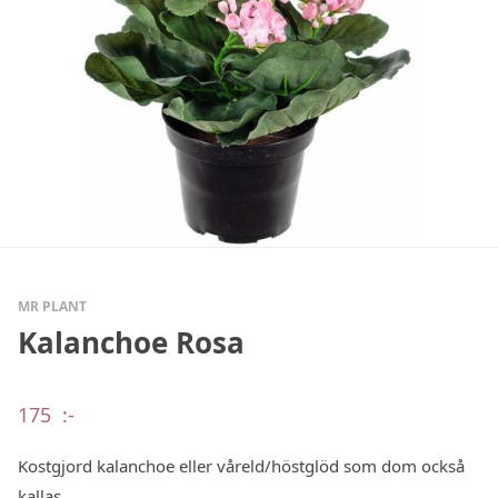
MR PLANT
Kalanchoe Rosa
175
:-
Kostgjord kalanchoe eller våreld/höstglöd som dom också
kallas.