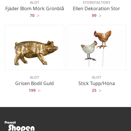
ALOT
STOREFACTORY
Fjäder Blom Mörk Grönblå
Ellen Dekoration Stor
70
:-
99
:-
ALOT
ALOT
Grisen Bodil Guld
Stick Tupp/Höna
199
:-
25
:-