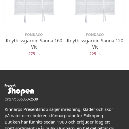
FONDACO
FONDACO
Knythissgardin Sanna 160
Knythissgardin Sanna 120
Vit
Vit
275
:-
225
:-
Org.nr: 556353-2539
Kinnarps Presentshop säljer inredning, kläder och skor
på nätet och i butiken i Kinnarp utanför Falköping.
Butiken har funnits sedan 1980 och erbjuder idag ett
brett sortiment i vår butik i Kinnarp, en hel del hittar du