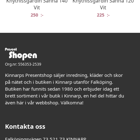
Knythissgardin Sanna 140
Knythissgardin Sanna 120
Vit
Vit
250
:-
225
:-
Org.nr: 556353-2539
Kinnarps Presentshop säljer inredning, kläder och skor
på nätet och i butiken i Kinnarp utanför Falköping.
Butiken har funnits sedan 1980 och erbjuder idag ett
brett sortiment i vår butik i Kinnarp, en hel del hittar du
även här i vår webbshop. Välkomna!
Kontakta oss
Falköpingsvägen 73 521 73 KINNARP