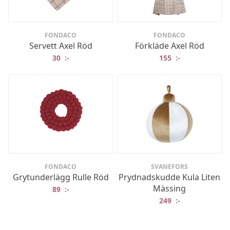
FONDACO
FONDACO
Servett Axel Röd
Förkläde Axel Röd
30
:-
155
:-
FONDACO
SVANEFORS
Grytunderlägg Rulle Röd
Prydnadskudde Kula Liten
Mässing
89
:-
249
:-