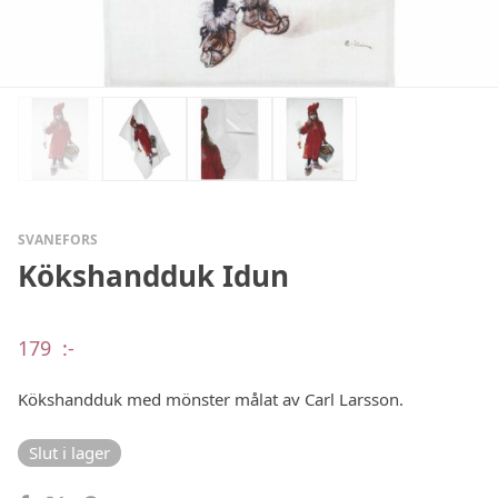
SVANEFORS
Kökshandduk Idun
179
:-
Kökshandduk med mönster målat av Carl Larsson.
Slut i lager