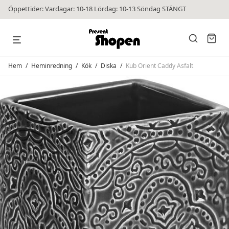
Öppettider: Vardagar: 10-18 Lördag: 10-13 Söndag STÄNGT
Hem
/
Heminredning
/
Kök
/
Diska
/
Kub Orient Caddy Asfalt