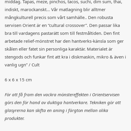
middag. Tapas, meze, pinchos, tacos, suchi, dim sum, thai,
indiskt, marockanskt… Vår matlagning blir alltmer
mångkulturell precis som vårt samhälle.. Den robusta
servisen Orient är en “cultural crossover”. Den passar lika
bra till vardagens pastarätt som till festmåltiden. Den fint
arbetade relief-mönstret har den hantverks-känsla som ger
skålen eller fatet sin personliga karaktär. Materialet är
stengods och funkar fint att kra i diskmaskin, mikro & även i
vanlig ugn” / Cult
6 x 6 x 15 cm
För att få fram den vackra mönstereffekten i Orientservisen
görs den för hand av duktiga hantverkare. Tekniken gör att
glasyrerna kan skifta en aning i färgton mellan olika
produkter.