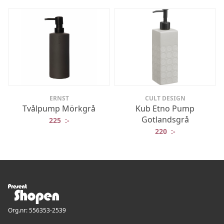
ERNST
CULT DESIGN
Tvålpump Mörkgrå
Kub Etno Pump
Gotlandsgrå
225
:-
220
:-
Org.nr: 556353-2539