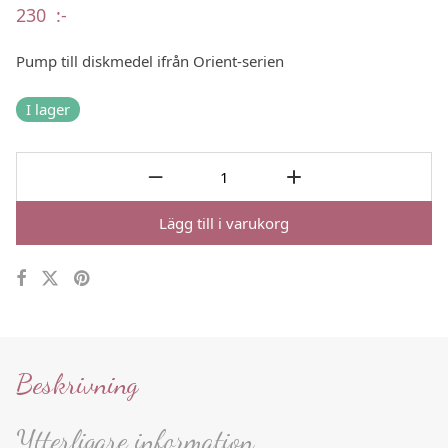
230
:-
Pump till diskmedel ifrån Orient-serien
I lager
Lägg till i varukorg
Beskrivning
Ytterligare information