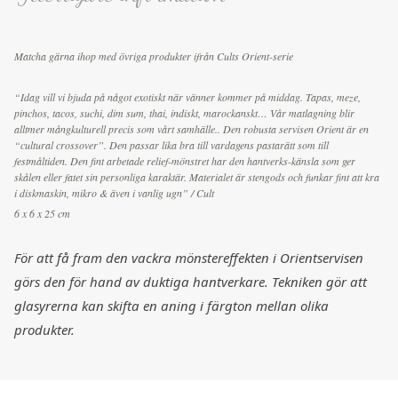
Matcha gärna ihop med övriga produkter ifrån Cults Orient-serie
“Idag vill vi bjuda på något exotiskt när vänner kommer på middag. Tapas, meze,
pinchos, tacos, suchi, dim sum, thai, indiskt, marockanskt… Vår matlagning blir
alltmer mångkulturell precis som vårt samhälle.. Den robusta servisen Orient är en
“cultural crossover”. Den passar lika bra till vardagens pastarätt som till
festmåltiden. Den fint arbetade relief-mönstret har den hantverks-känsla som ger
skålen eller fatet sin personliga karaktär. Materialet är stengods och funkar fint att kra
i diskmaskin, mikro & även i vanlig ugn” / Cult
6 x 6 x 25 cm
För att få fram den vackra mönstereffekten i Orientservisen
görs den för hand av duktiga hantverkare. Tekniken gör att
glasyrerna kan skifta en aning i färgton mellan olika
produkter.