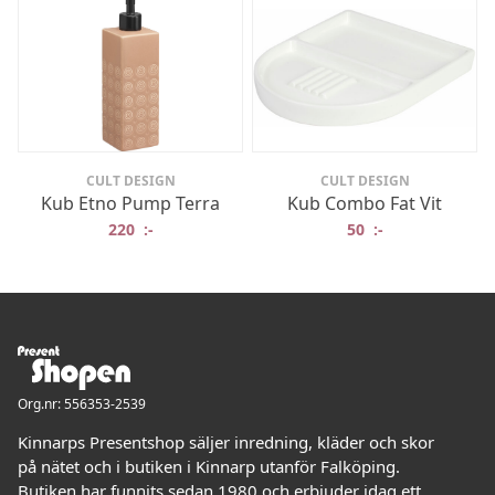
CULT DESIGN
CULT DESIGN
Kub Etno Pump Terra
Kub Combo Fat Vit
220
:-
50
:-
Org.nr: 556353-2539
Kinnarps Presentshop säljer inredning, kläder och skor
på nätet och i butiken i Kinnarp utanför Falköping.
Butiken har funnits sedan 1980 och erbjuder idag ett