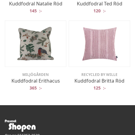
Kuddfodral Natalie Röd
Kuddfodral Ted Röd
145
:-
120
:-
MILJÖGÅRDEN
RECYCLED BY WILLE
Kuddfodral Erithacus
Kuddfodral Britta Röd
365
:-
125
:-