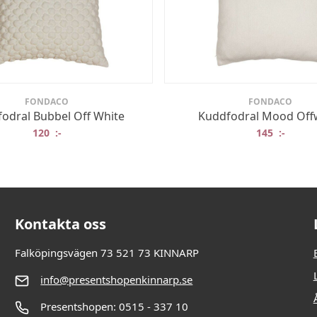
FONDACO
FONDACO
odral Bubbel Off White
Kuddfodral Mood Off
120
:-
145
:-
Kontakta oss
Falköpingsvägen 73 521 73 KINNARP
info@presentshopenkinnarp.se
Presentshopen: 0515 - 337 10