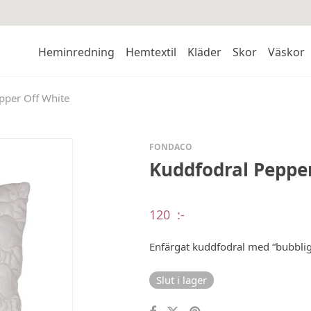
Heminredning
Hemtextil
Kläder
Skor
Väskor
pper Off White
FONDACO
Kuddfodral Peppe
120
:-
Enfärgat kuddfodral med “bubblig
Slut i lager