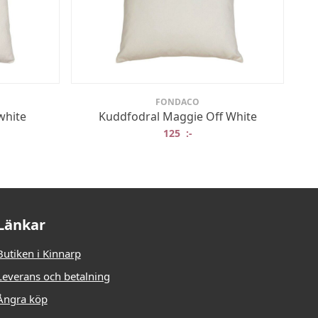
FONDACO
white
Kuddfodral Maggie Off White
125
:-
Länkar
Butiken i Kinnarp
Leverans och betalning
Ångra köp