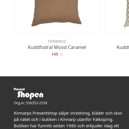
FONDACO
Kuddfodral Mood Caramel
Kuddf
145
:-
Org.nr: 556353-2539
Kinnarps Presentshop säljer inredning, kläder och skor
på nätet och i butiken i Kinnarp utanför Falköping.
Butiken har funnits sedan 1980 och erbjuder idag ett