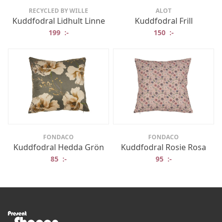
RECYCLED BY WILLE
ALOT
Kuddfodral Lidhult Linne
Kuddfodral Frill
199
:-
150
:-
FONDACO
FONDACO
Kuddfodral Hedda Grön
Kuddfodral Rosie Rosa
85
:-
95
:-