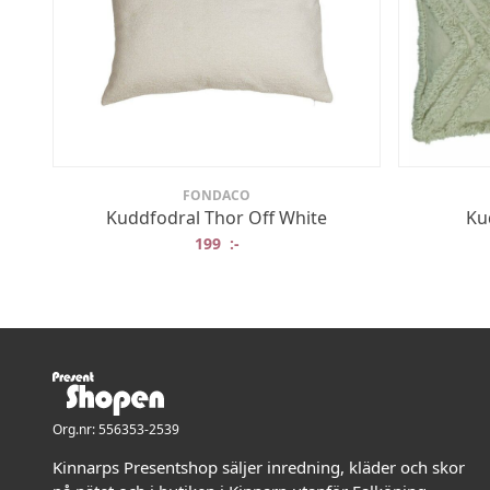
FONDACO
Kuddfodral Thor Off White
Ku
199
:-
Org.nr: 556353-2539
Kinnarps Presentshop säljer inredning, kläder och skor