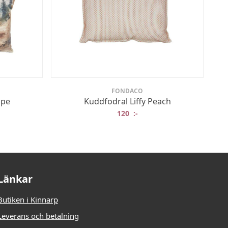
FONDACO
ape
Kuddfodral Liffy Peach
120
:-
Länkar
Butiken i Kinnarp
Leverans och betalning