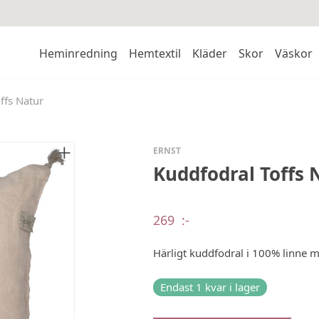
Heminredning
Hemtextil
Kläder
Skor
Väskor
ffs Natur
ERNST
Kuddfodral Toffs 
269
:-
Härligt kuddfodral i 100% linne m
Endast 1 kvar i lager