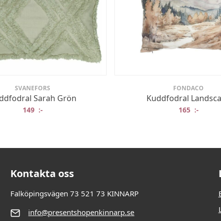
SVANEFORS
FONDACO
ddfodral Sarah Grön
Kuddfodral Landsc
149
:-
165
:-
Kontakta oss
Falköpingsvägen 73 521 73 KINNARP
info@presentshopenkinnarp.se