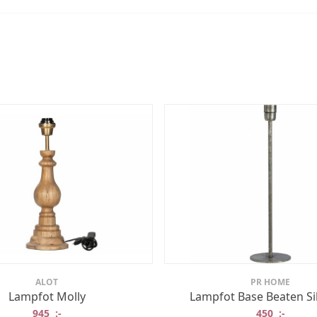
ALOT
PR HOME
Lampfot Molly
Lampfot Base Beaten Si
945
:-
450
:-