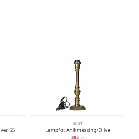
ALOT
lver 55
Lampfot Anikmässing/Olive
395
:-