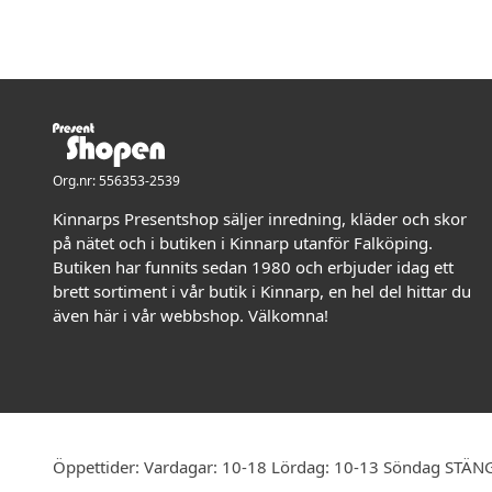
Org.nr: 556353-2539
Kinnarps Presentshop säljer inredning, kläder och skor
på nätet och i butiken i Kinnarp utanför Falköping.
Butiken har funnits sedan 1980 och erbjuder idag ett
brett sortiment i vår butik i Kinnarp, en hel del hittar du
även här i vår webbshop. Välkomna!
Öppettider: Vardagar: 10-18 Lördag: 10-13 Söndag STÄN