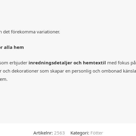
n det förekomma variationer.
ör alla hem
 som erbjuder
inredningsdetaljer och hemtextil
med fokus på d
tilier och dekorationer som skapar en personlig och ombonad käns
hem.
Artikelnr:
2563
Kategori:
Fötter