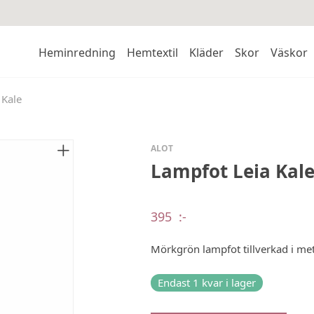
Heminredning
Hemtextil
Kläder
Skor
Väskor
 Kale
ALOT
Lampfot Leia Kal
395
:-
Mörkgrön lampfot tillverkad i met
Endast 1 kvar i lager