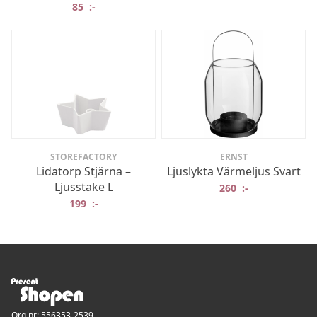
85
:-
STOREFACTORY
ERNST
Lidatorp Stjärna –
Ljuslykta Värmeljus Svart
Ljusstake L
260
:-
199
:-
Org.nr: 556353-2539