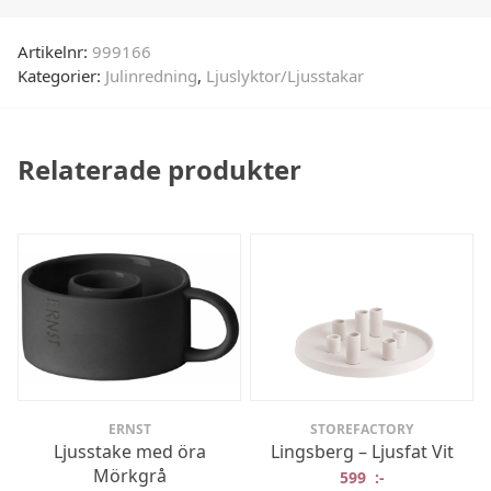
Artikelnr:
999166
Kategorier:
Julinredning
,
Ljuslyktor/Ljusstakar
Relaterade produkter
ERNST
STOREFACTORY
Ljusstake med öra
Lingsberg – Ljusfat Vit
Mörkgrå
599
:-