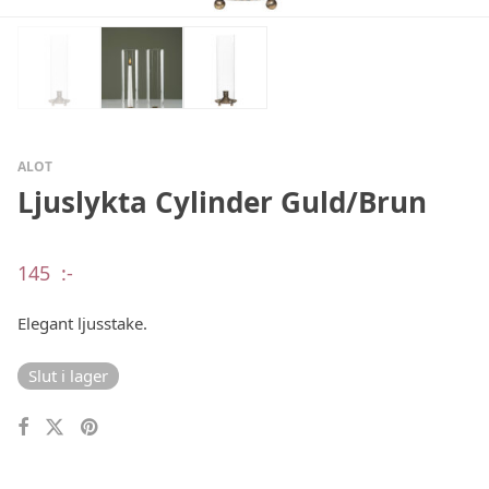
ALOT
Ljuslykta Cylinder Guld/Brun
145
:-
Elegant ljusstake.
Slut i lager