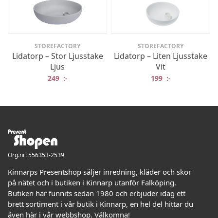
STOREFACTORY
STOREFACTORY
Lidatorp – Stor Ljusstake
Lidatorp – Liten Ljusstake
Ljus
Vit
249
:-
199
:-
Org.nr: 556353-2539
Kinnarps Presentshop säljer inredning, kläder och skor
på nätet och i butiken i Kinnarp utanför Falköping.
Butiken har funnits sedan 1980 och erbjuder idag ett
brett sortiment i vår butik i Kinnarp, en hel del hittar du
även här i vår webbshop. Välkomna!