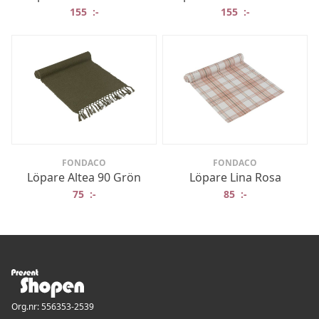
155
:-
155
:-
FONDACO
FONDACO
Löpare Altea 90 Grön
Löpare Lina Rosa
75
:-
85
:-
Org.nr: 556353-2539