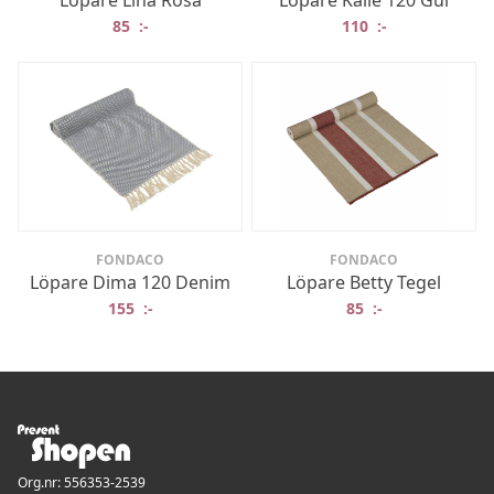
Löpare Lina Rosa
Löpare Kalle 120 Gul
85
:-
110
:-
FONDACO
FONDACO
Löpare Dima 120 Denim
Löpare Betty Tegel
155
:-
85
:-
Org.nr: 556353-2539