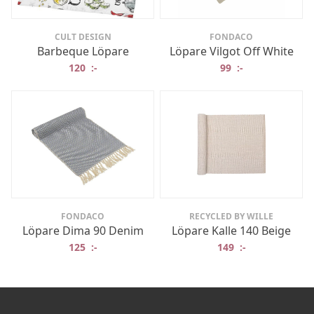
CULT DESIGN
FONDACO
Barbeque Löpare
Löpare Vilgot Off White
120
:-
99
:-
FONDACO
RECYCLED BY WILLE
Löpare Dima 90 Denim
Löpare Kalle 140 Beige
125
:-
149
:-