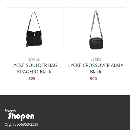
LYCKE
LYCKE
LYCKE SOULDER BAG
LYCKE CROSSOVER ALMA
KRAGERÖ Black
Black
625
:-
500
:-
Org.nr: 556353-2539